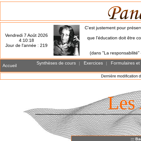
C'est justement pour préserv
Vendredi 7 Août 2026
que l'éducation doit être co
4:10:18
Jour de l'année : 219
(dans "La responsabilité"
Synthèses de cours
Exercices
Formulaires et
|
|
Accueil
Dernière modification d
Les
::: Ba