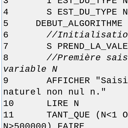
3
I EST_DU_TYPE N
4
S EST_DU_TYPE N
5
DEBUT_ALGORITHME
6
//Initialisatio
7
S PREND_LA_VALE
8
//Première sais
variable N
9
AFFICHER "Saisi
naturel non nul n."
10
LIRE N
11
TANT_QUE (N<1 O
N>500000) FAIRE